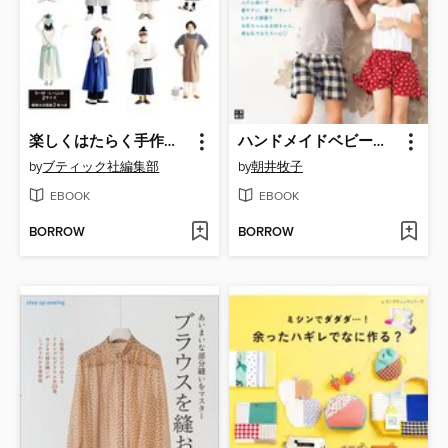
楽しくはたらく手作りエプロン
ハンドメイドベビー服enannaの80～120センチサイズの男の子と女の子のパンツ
by
ブティック社編集部
by
朝井牧子
EBOOK
EBOOK
BORROW
BORROW