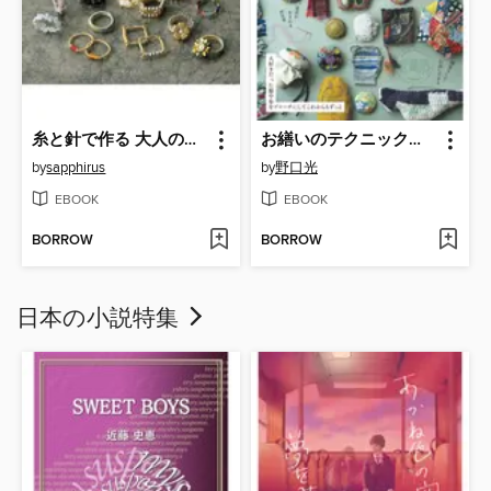
糸と針で作る 大人のビーズリング
お繕いのテクニックで作るダーニングブローチ
by
sapphirus
by
野口光
EBOOK
EBOOK
BORROW
BORROW
日本の小説特集