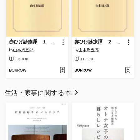
赤ひげ診療譚 １ 狂女の話
赤ひげ診療譚 ２ 駈込み訴え
by
山本周五郎
by
山本周五郎
EBOOK
EBOOK
BORROW
BORROW
生活・家事に関する本