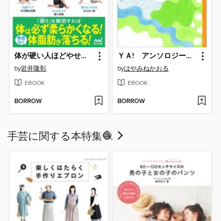
体が硬い人ほどやせるストレッチ
ＹＡ! アンソロジー 友情リアル
by
岩井隆彰
by
はやみねかおる
EBOOK
EBOOK
BORROW
BORROW
手芸に関する本特集🧶