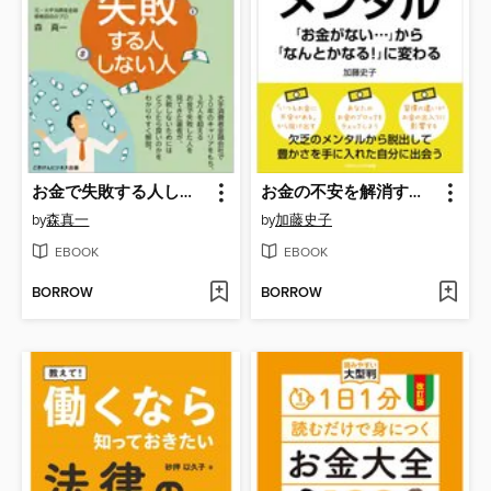
お金で失敗する人しない人 ～お金で失敗しない人になる２５の習慣～
お金の不安を解消する お金メンタル 「お金がない...」から「なんとかなる!」に変わる
by
森真一
by
加藤史子
EBOOK
EBOOK
BORROW
BORROW