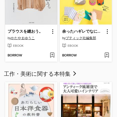
ブラウスを縫おう。
余ったハギレでなに作る?
by
かたやまゆうこ
by
ブティック社編集部
EBOOK
EBOOK
BORROW
BORROW
工作・美術に関する本特集