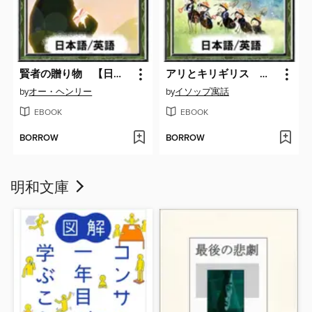
賢者の贈り物 【日本語/英語版】
アリとキリギリス 【日本語/英語版】
by
オー・ヘンリー
by
イソップ寓話
EBOOK
EBOOK
BORROW
BORROW
明和文庫