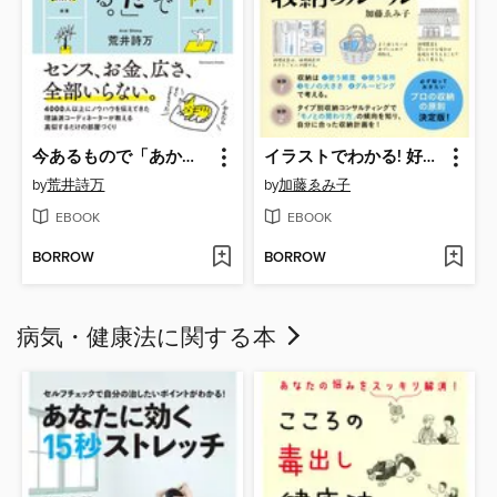
今あるもので「あか抜けた」部屋になる。
イラストでわかる! 好きなモノと美しく暮らす収納のルール
by
荒井詩万
by
加藤ゑみ子
EBOOK
EBOOK
BORROW
BORROW
病気・健康法に関する本