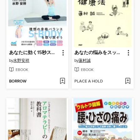
あなたに効く15秒ストレッチ
あなたの悩みをスッキリ解消! こころの毒出し健康法
by
水野安祥
by
蓮村誠
EBOOK
EBOOK
BORROW
PLACE A HOLD