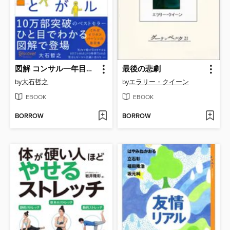
図解 コンサル一年目が学ぶこと
最後の悲劇
by
大石哲之
by
エラリー・クイーン
EBOOK
EBOOK
BORROW
BORROW