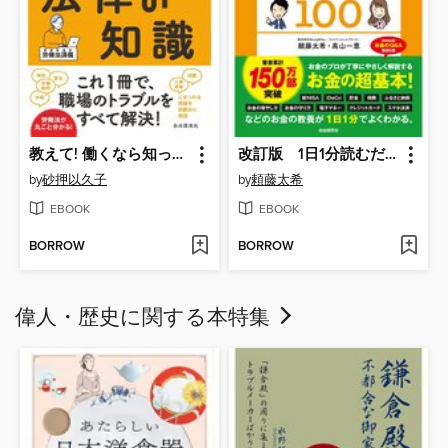
教えて! 働くなら知っておきたい法律の知識
改訂版 1日1分読むだけで身につくお金大全100 読みやすい大型判
by
砂押以久子
by
頼藤太希
EBOOK
EBOOK
BORROW
BORROW
偉人・歴史に関する本特集