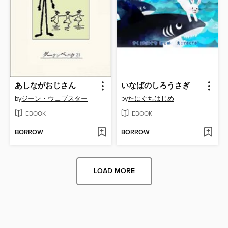
あしながおじさん
いなばのしろうさぎ
by
ジーン・ウェブスター
by
たにぐちはじめ
EBOOK
EBOOK
BORROW
BORROW
LOAD MORE