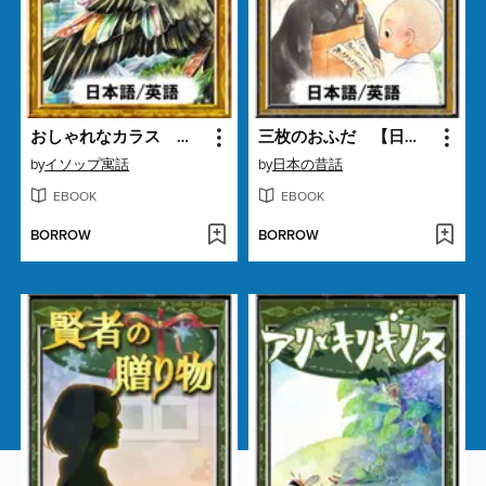
おしゃれなカラス 【日本語/英語版】
三枚のおふだ 【日本語/英語版】
by
イソップ寓話
by
日本の昔話
EBOOK
EBOOK
BORROW
BORROW