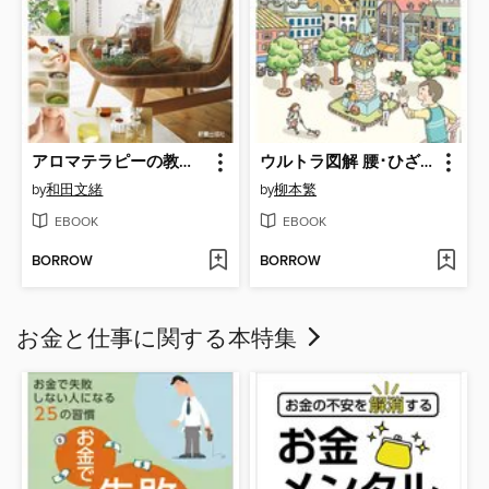
アロマテラピーの教科書
ウルトラ図解 腰･ひざの痛み
by
和田文緒
by
柳本繁
EBOOK
EBOOK
BORROW
BORROW
お金と仕事に関する本特集