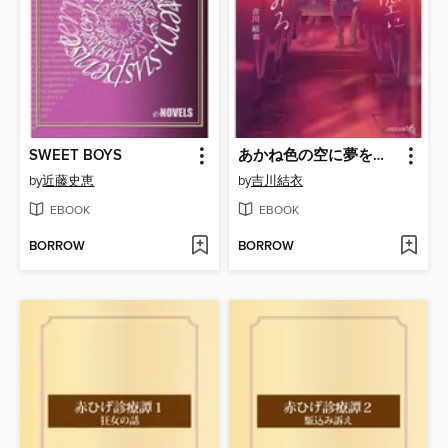
SWEET BOYS
あかね色の空に夢をみる
by
近藤史恵
by
吉川結衣
EBOOK
EBOOK
BORROW
BORROW