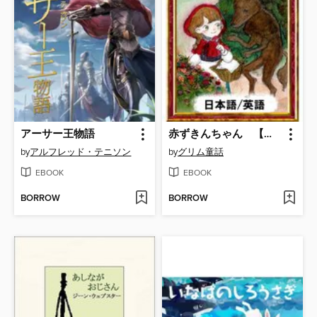
アーサー王物語
赤ずきんちゃん 【日本語/英語版】
by
アルフレッド・テニソン
by
グリム童話
EBOOK
EBOOK
BORROW
BORROW