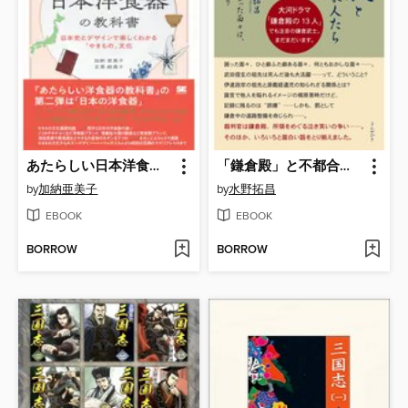
あたらしい日本洋食器の教科書 日本史とデザインで楽しくわかる「やきもの」文化
「鎌倉殿」と不都合な御家人たち 「鎌倉殿」の周りに集まった面々は、トラブルメーカーばかり?
by
加納亜美子
by
水野拓昌
EBOOK
EBOOK
BORROW
BORROW