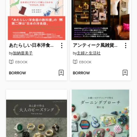
あたらしい日本洋食器の教科書 日本史とデザインで楽しくわかる「やきもの」文化
アンティーク風雑貨で大人可愛いインテリア
by
加納亜美子
by
主婦と生活社
EBOOK
EBOOK
BORROW
BORROW