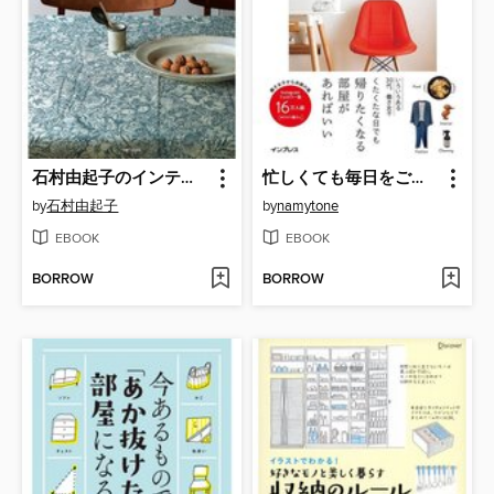
石村由起子のインテリア
忙しくても毎日をご機嫌に オトナ女子の暮らしレシピ
by
石村由起子
by
namytone
EBOOK
EBOOK
BORROW
BORROW