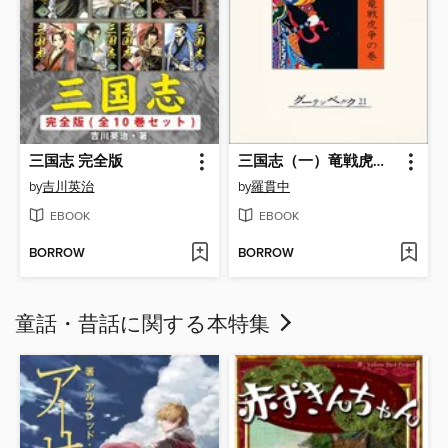
三国志 完全版
三国志（一）竜戦虎争の巻
by
吉川英治
by
羅貫中
EBOOK
EBOOK
BORROW
BORROW
童話・昔話に関する本特集